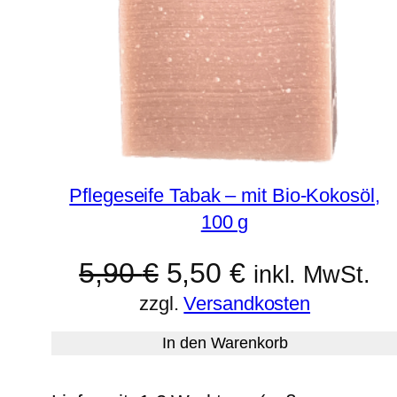
Pflegeseife Tabak – mit Bio-Kokosöl,
100 g
Ursprünglicher
Aktueller
5,90
€
5,50
€
inkl. MwSt.
zzgl.
Versandkosten
Preis
Preis
In den Warenkorb
war:
ist: