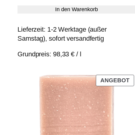
In den Warenkorb
Lieferzeit:
1-2 Werktage (außer
Samstag), sofort versandfertig
Grundpreis:
98,33
€
/
l
P
ANGEBOT
I
A