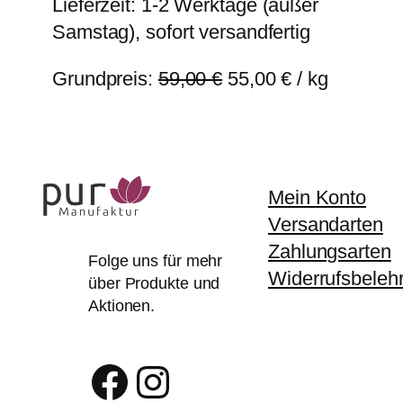
5,90 €
5,50 €.
Lieferzeit:
1-2 Werktage (außer
Samstag), sofort versandfertig
Grundpreis:
59,00
€
55,00
€
/
kg
Mein Konto
Versandarten
Zahlungsarten
Folge uns für mehr
Widerrufsbeleh
über Produkte und
Aktionen.
Facebook
Instagram