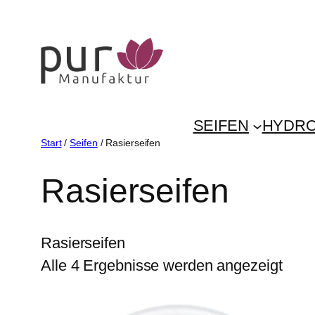
Zum
Inhalt
springen
SEIFEN
HYDRO
Start
/
Seifen
/ Rasierseifen
Rasierseifen
Rasierseifen
Alle 4 Ergebnisse werden angezeigt