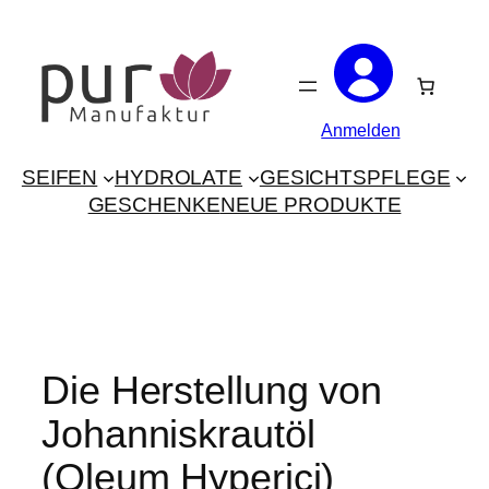
Zum
Inhalt
springen
Anmelden
SEIFEN
HYDROLATE
GESICHTSPFLEGE
GESCHENKE
NEUE PRODUKTE
Die Herstellung von
Johanniskrautöl
(Oleum Hyperici)