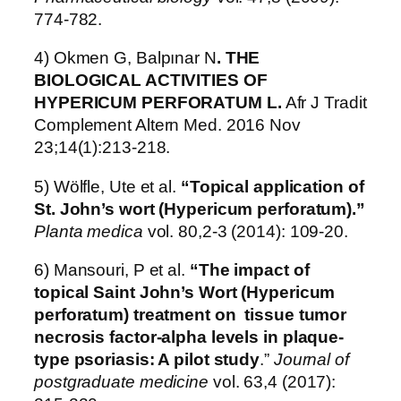
774-782.
4) Okmen G, Balpınar N
. THE
BIOLOGICAL ACTIVITIES OF
HYPERICUM PERFORATUM L.
Afr J Tradit
Complement Altern Med. 2016 Nov
23;14(1):213-218.
5) Wölfle, Ute et al.
“Topical application of
St. John’s wort (Hypericum perforatum).”
Planta medica
vol. 80,2-3 (2014): 109-20.
6) Mansouri, P et al.
“The impact of
topical Saint John’s Wort (Hypericum
perforatum) treatment on tissue tumor
necrosis factor-alpha levels in plaque-
type psoriasis: A pilot study
.”
Journal of
postgraduate medicine
vol. 63,4 (2017):