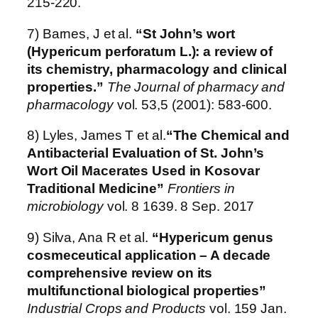
215-220.
7) Barnes, J et al.
“St John’s wort
(Hypericum perforatum L.): a review of
its chemistry, pharmacology and clinical
properties.”
The Journal of pharmacy and
pharmacology
vol. 53,5 (2001): 583-600.
8) Lyles, James T et al.
“The Chemical and
Antibacterial Evaluation of St. John’s
Wort Oil Macerates Used in Kosovar
Traditional Medicine”
Frontiers in
microbiology
vol. 8 1639. 8 Sep. 2017
9) Silva, Ana R et al.
“Hypericum genus
cosmeceutical application – A decade
comprehensive review on its
multifunctional biological properties”
Industrial Crops and Products
vol. 159 Jan.