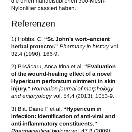
die einen handelsüblichen 300-Mesh-
Nylonfilter passiert haben.
Referenzen
1) Hobbs, C.
“St. John’s wort–ancient
herbal protector.”
Pharmacy in history
vol.
32,4 (1990): 166-9.
2) Prisăcaru, Anca Irina et al.
“Evaluation
of the wound-healing effect of a novel
Hypericum perforatum ointment in skin
injury.”
Romanian journal of morphology
and embryology
vol. 54,4 (2013): 1053-9.
3) Birt, Diane F et al.
“Hypericum in
infection: Identification of anti-viral and
anti-inflammatory constituents.”
Pharmaceutical biology
vol. 47,8 (2009):