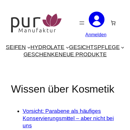
Zum
Inhalt
springen
Anmelden
SEIFEN
HYDROLATE
GESICHTSPFLEGE
GESCHENKE
NEUE PRODUKTE
Wissen über Kosmetik
Vorsicht: Parabene als häufiges
Konservierungsmittel – aber nicht bei
uns