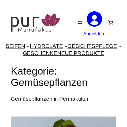
Zum
Inhalt
springen
Anmelden
SEIFEN
HYDROLATE
GESICHTSPFLEGE
GESCHENKE
NEUE PRODUKTE
Kategorie:
Gemüsepflanzen
Gemüsepflanzen in Permakultur