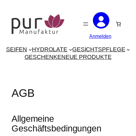
Zum
Inhalt
springen
Anmelden
SEIFEN
HYDROLATE
GESICHTSPFLEGE
GESCHENKE
NEUE PRODUKTE
AGB
Allgemeine
Geschäftsbedingungen