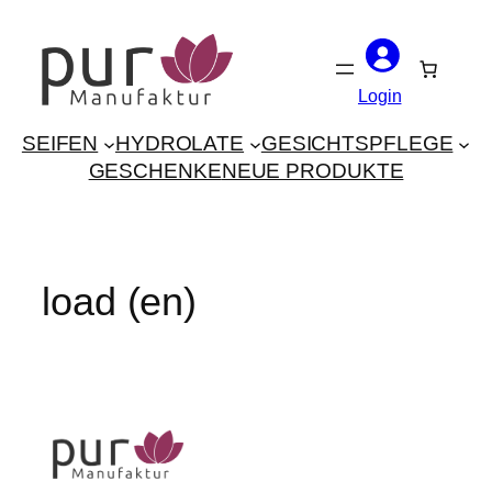
Skip
to
content
Login
SEIFEN
HYDROLATE
GESICHTSPFLEGE
GESCHENKE
NEUE PRODUKTE
load (en)