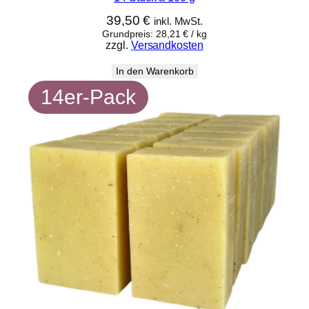
a
39,50
€
inkl. MwSt.
d
Grundpreis:
28,21
€
/
kg
e
zzgl.
Versandkosten
l
In den Warenkorb
U
14er-Pack
N
V
E
R
P
A
C
K
T
m
i
t
1