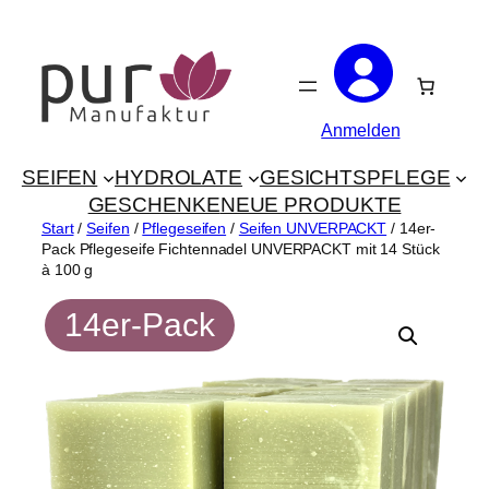
Zum
Inhalt
springen
Anmelden
SEIFEN
HYDROLATE
GESICHTSPFLEGE
GESCHENKE
NEUE PRODUKTE
Start
/
Seifen
/
Pflegeseifen
/
Seifen UNVERPACKT
/ 14er-
Pack Pflegeseife Fichtennadel UNVERPACKT mit 14 Stück
à 100 g
14er-Pack