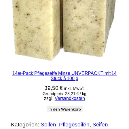
14er-Pack Pflegeseife Minze UNVERPACKT mit 14
Stück à 100 g
39,50
€
inkl. MwSt.
Grundpreis:
28,21
€
/
kg
zzgl.
Versandkosten
In den Warenkorb
Kategorien:
Seifen
, 
Pflegeseifen
, 
Seifen