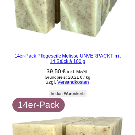
14er-Pack Pflegeseife Melisse UNVERPACKT mit
14 Stück à 100 g
39,50
€
inkl. MwSt.
Grundpreis:
28,21
€
/
kg
zzgl.
Versandkosten
In den Warenkorb
14er-Pack