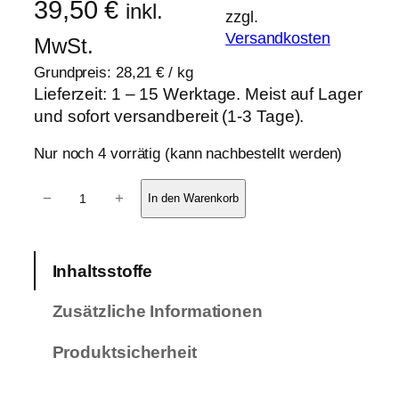
39,50
€
inkl.
zzgl.
Versandkosten
MwSt.
Grundpreis:
28,21
€
/
kg
Lieferzeit:
1 – 15 Werktage. Meist auf Lager
und sofort versandbereit (1-3 Tage).
Nur noch 4 vorrätig (kann nachbestellt werden)
1
−
+
In den Warenkorb
4
e
r
Inhaltsstoffe
-
P
Zusätzliche Informationen
a
c
Produktsicherheit
k
P