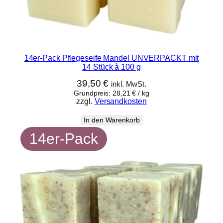
14er-Pack Pflegeseife Mandel UNVERPACKT mit
14 Stück à 100 g
39,50
€
inkl. MwSt.
Grundpreis:
28,21
€
/
kg
zzgl.
Versandkosten
In den Warenkorb
14er-Pack