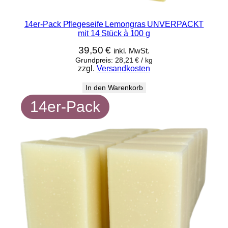
4
S
14er-Pack Pflegeseife Lemongras UNVERPACKT
mit 14 Stück à 100 g
t
ü
39,50
€
inkl. MwSt.
c
Grundpreis:
28,21
€
/
kg
zzgl.
Versandkosten
k
à
In den Warenkorb
1
14er-Pack
0
0
g
M
e
n
g
e