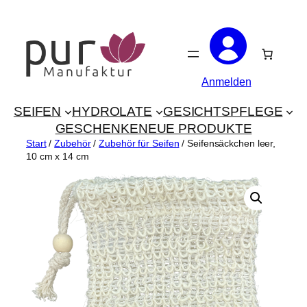
Zum
Inhalt
springen
Anmelden
SEIFEN
HYDROLATE
GESICHTSPFLEGE
GESCHENKE
NEUE PRODUKTE
Start
/
Zubehör
/
Zubehör für Seifen
/ Seifensäckchen leer,
10 cm x 14 cm