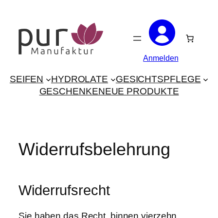
Zum
Inhalt
springen
Anmelden
SEIFEN
HYDROLATE
GESICHTSPFLEGE
GESCHENKE
NEUE PRODUKTE
Widerrufsbelehrung
Widerrufsrecht
Sie haben das Recht, binnen vierzehn