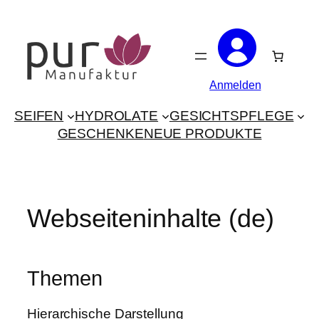
Zum
Inhalt
springen
Anmelden
SEIFEN
HYDROLATE
GESICHTSPFLEGE
GESCHENKE
NEUE PRODUKTE
Webseiteninhalte (de)
Themen
Hierarchische Darstellung