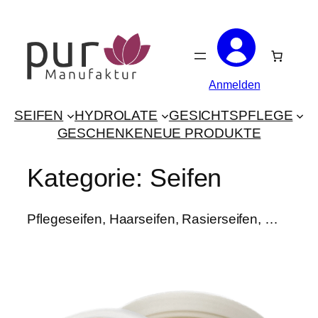
Zum
Inhalt
springen
Anmelden
SEIFEN
HYDROLATE
GESICHTSPFLEGE
GESCHENKE
NEUE PRODUKTE
Kategorie:
Seifen
Pflegeseifen, Haarseifen, Rasierseifen, …