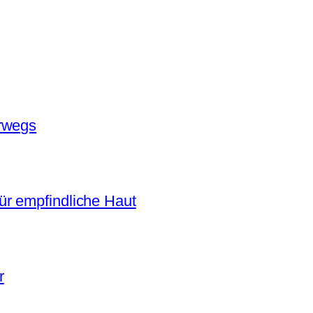
erwegs
r empfindliche Haut
r