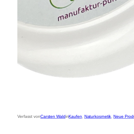
Verfasst von
Carsten Wald
in
Kaufen
, 
Naturkosmetik
, 
Neue Prod