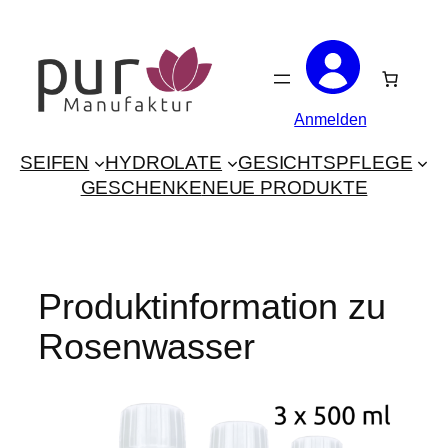
Zum
Inhalt
springen
Anmelden
SEIFEN
HYDROLATE
GESICHTSPFLEGE
GESCHENKE
NEUE PRODUKTE
Produktinformation zu
Rosenwasser