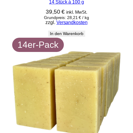
14 Stück à 100 g
39,50
€
inkl. MwSt.
Grundpreis:
28,21
€
/
kg
zzgl.
Versandkosten
In den Warenkorb
14er-Pack