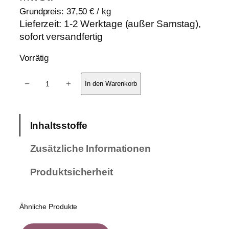
Grundpreis:
37,50
€
/
kg
Lieferzeit:
1-2 Werktage (außer Samstag),
sofort versandfertig
Vorrätig
6
−
+
In den Warenkorb
e
r
-
Inhaltsstoffe
P
a
Zusätzliche Informationen
c
k
Produktsicherheit
P
f
l
Ähnliche Produkte
e