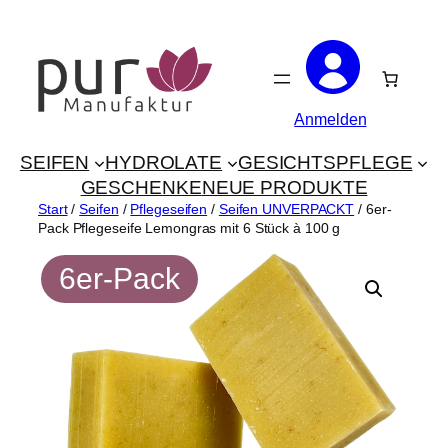
Zum
Inhalt
springen
Anmelden
SEIFEN
HYDROLATE
GESICHTSPFLEGE
GESCHENKE
NEUE PRODUKTE
Start
/
Seifen
/
Pflegeseifen
/
Seifen UNVERPACKT
/ 6er-
Pack Pflegeseife Lemongras mit 6 Stück à 100 g
6er-Pack