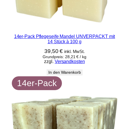
14er-Pack Pflegeseife Mandel UNVERPACKT mit
14 Stück à 100 g
39,50
€
inkl. MwSt.
Grundpreis:
28,21
€
/
kg
zzgl.
Versandkosten
In den Warenkorb
14er-Pack