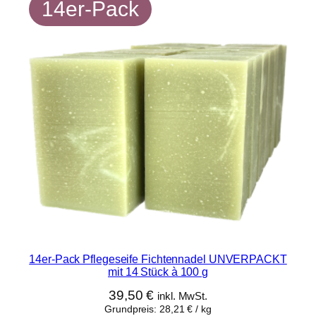
g
14er-Pack
e
s
e
i
f
e
L
e
m
o
n
g
r
a
14er-Pack Pflegeseife Fichtennadel UNVERPACKT
s
mit 14 Stück à 100 g
m
39,50
€
inkl. MwSt.
i
Grundpreis:
28,21
€
/
kg