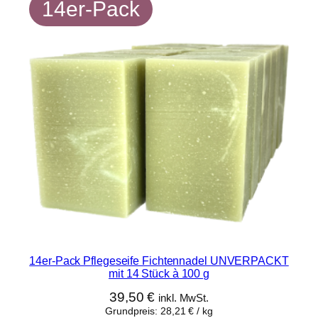
g
14er-Pack
e
s
e
i
f
e
M
e
l
i
s
s
e
m
14er-Pack Pflegeseife Fichtennadel UNVERPACKT
i
mit 14 Stück à 100 g
t
39,50
€
inkl. MwSt.
6
Grundpreis:
28,21
€
/
kg