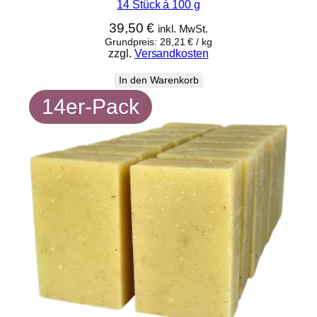
14 Stück à 100 g
39,50
€
inkl. MwSt.
Grundpreis:
28,21
€
/
kg
zzgl.
Versandkosten
In den Warenkorb
14er-Pack