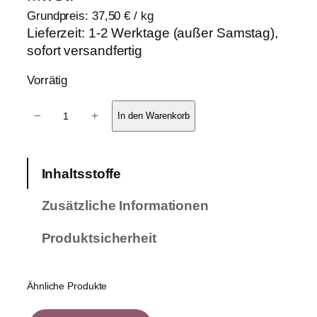
Grundpreis:
37,50
€
/
kg
Lieferzeit:
1-2 Werktage (außer Samstag),
sofort versandfertig
Vorrätig
6
−
+
In den Warenkorb
e
r
-
Inhaltsstoffe
P
a
Zusätzliche Informationen
c
k
Produktsicherheit
P
f
l
Ähnliche Produkte
e