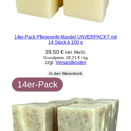
14er-Pack Pflegeseife Mandel UNVERPACKT mit
14 Stück à 100 g
39,50
€
inkl. MwSt.
Grundpreis:
28,21
€
/
kg
zzgl.
Versandkosten
In den Warenkorb
14er-Pack