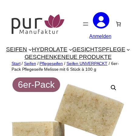
Zum
Inhalt
springen
Anmelden
SEIFEN
HYDROLATE
GESICHTSPFLEGE
GESCHENKE
NEUE PRODUKTE
Start
/
Seifen
/
Pflegeseifen
/
Seifen UNVERPACKT
/ 6er-
Pack Pflegeseife Melisse mit 6 Stück à 100 g
6er-Pack