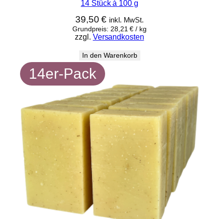
14 Stück à 100 g
39,50
€
inkl. MwSt.
Grundpreis:
28,21
€
/
kg
zzgl.
Versandkosten
In den Warenkorb
14er-Pack