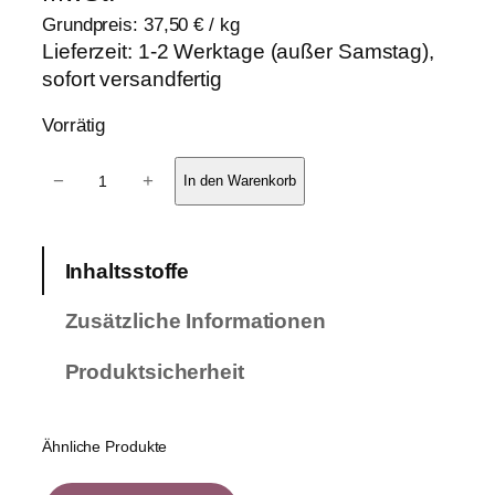
Grundpreis:
37,50
€
/
kg
Lieferzeit:
1-2 Werktage (außer Samstag),
sofort versandfertig
Vorrätig
6
−
+
In den Warenkorb
e
r
-
Inhaltsstoffe
P
a
Zusätzliche Informationen
c
k
Produktsicherheit
P
f
l
Ähnliche Produkte
e