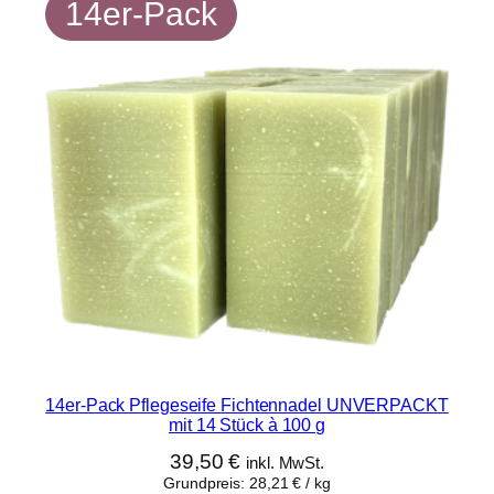
g
14er-Pack
e
s
e
i
f
e
M
i
n
z
e
m
i
t
14er-Pack Pflegeseife Fichtennadel UNVERPACKT
6
mit 14 Stück à 100 g
S
39,50
€
inkl. MwSt.
t
Grundpreis:
28,21
€
/
kg