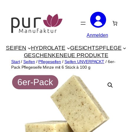
Zum
Inhalt
springen
Anmelden
SEIFEN
HYDROLATE
GESICHTSPFLEGE
GESCHENKE
NEUE PRODUKTE
Start
/
Seifen
/
Pflegeseifen
/
Seifen UNVERPACKT
/ 6er-
Pack Pflegeseife Minze mit 6 Stück à 100 g
6er-Pack