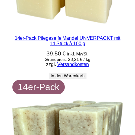
14er-Pack Pflegeseife Mandel UNVERPACKT mit
14 Stück à 100 g
39,50
€
inkl. MwSt.
Grundpreis:
28,21
€
/
kg
zzgl.
Versandkosten
In den Warenkorb
14er-Pack