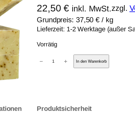
22,50
€
zzgl.
V
inkl. MwSt.
Grundpreis:
37,50
€
/
kg
Lieferzeit:
1-2 Werktage (außer Sam
Vorrätig
6
−
+
In den Warenkorb
e
r
-
P
a
ationen
Produktsicherheit
c
k
P