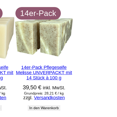
14er-Pack
eife
14er-Pack Pflegeseife
KT mit
Melisse UNVERPACKT mit
 g
14 Stück à 100 g
39,50
€
wSt.
inkl. MwSt.
/
kg
Grundpreis:
28,21
€
/
kg
ten
zzgl.
Versandkosten
b
In den Warenkorb