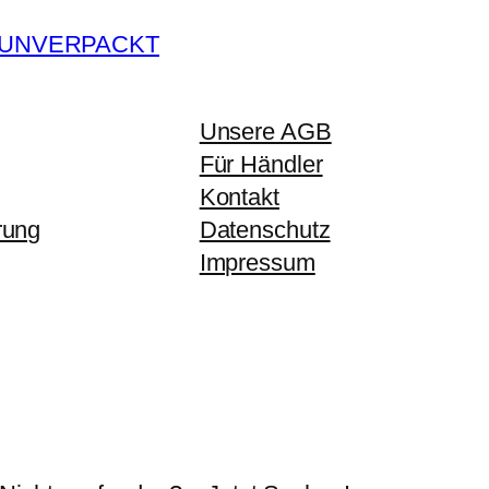
r
n UNVERPACKT
i
n
-
Unsere AGB
L
Für Händler
a
Kontakt
v
rung
Datenschutz
e
Impressum
n
d
e
l
-
S
a