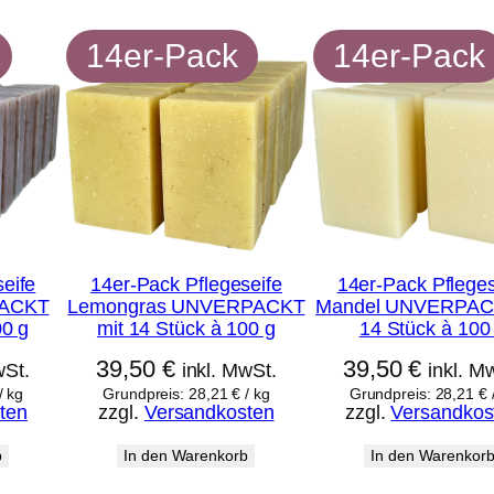
f
l
14er-Pack
14er-Pack
e
g
e
s
e
i
f
eife
14er-Pack Pflegeseife
14er-Pack Pfleges
PACKT
Lemongras UNVERPACKT
Mandel UNVERPAC
e
00 g
mit 14 Stück à 100 g
14 Stück à 100
R
39,50
€
39,50
€
wSt.
inkl. MwSt.
inkl. M
o
/
kg
Grundpreis:
28,21
€
/
kg
Grundpreis:
28,21
€
ten
zzgl.
Versandkosten
zzgl.
Versandkos
s
m
b
In den Warenkorb
In den Warenkor
a