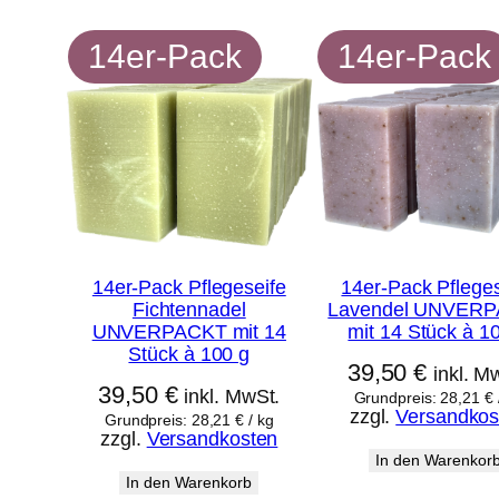
14er-Pack
14er-Pack
14er-Pack Pflegeseife
14er-Pack Pfleges
Fichtennadel
Lavendel UNVER
UNVERPACKT mit 14
mit 14 Stück à 1
Stück à 100 g
39,50
€
inkl. M
39,50
€
inkl. MwSt.
Grundpreis:
28,21
€
zzgl.
Versandkos
Grundpreis:
28,21
€
/
kg
zzgl.
Versandkosten
In den Warenkor
In den Warenkorb