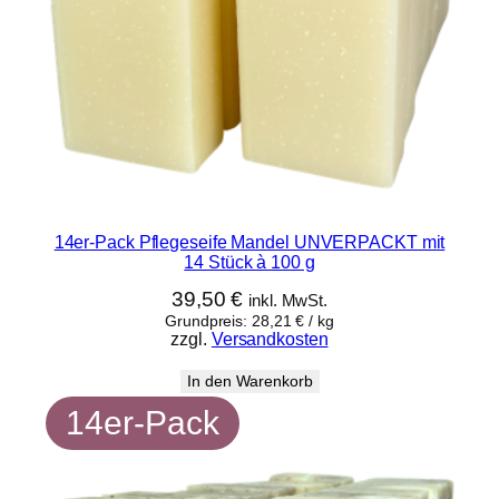
14er-Pack Pflegeseife Mandel UNVERPACKT mit
14 Stück à 100 g
39,50
€
inkl. MwSt.
Grundpreis:
28,21
€
/
kg
zzgl.
Versandkosten
In den Warenkorb
14er-Pack