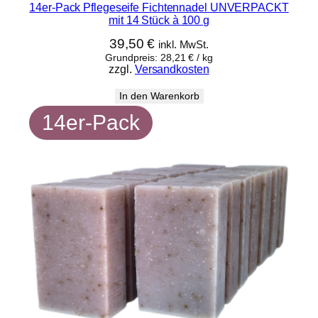
14er-Pack Pflegeseife Fichtennadel UNVERPACKT
mit 14 Stück à 100 g
39,50
€
inkl. MwSt.
Grundpreis:
28,21
€
/
kg
zzgl.
Versandkosten
In den Warenkorb
14er-Pack