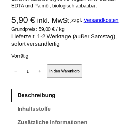
EDTA und Palmöl, biologisch abbaubar.
5,90
€
inkl. MwSt.
zzgl.
Versandkosten
Grundpreis:
59,00
€
/
kg
Lieferzeit:
1-2 Werktage (außer Samstag),
sofort versandfertig
Vorrätig
P
−
+
In den Warenkorb
f
l
e
Beschreibung
g
e
Inhaltsstoffe
s
e
Zusätzliche Informationen
i