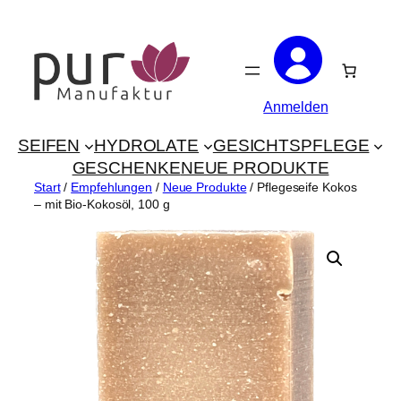
Zum
Inhalt
springen
Anmelden
SEIFEN
HYDROLATE
GESICHTSPFLEGE
GESCHENKE
NEUE PRODUKTE
Start
/
Empfehlungen
/
Neue Produkte
/ Pflegeseife Kokos
– mit Bio-Kokosöl, 100 g