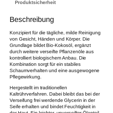
f
Produktsicherheit
e
K
Beschreibung
o
k
Konzipiert für die tägliche, milde Reinigung
o
von Gesicht, Händen und Körper. Die
s
Grundlage bildet Bio-Kokosöl, ergänzt
–
durch weitere verseifte Pflanzenöle aus
m
kontrolliert biologischem Anbau. Die
i
Kombination sorgt für ein stabiles
t
Schaumverhalten und eine ausgewogene
B
Pflegewirkung.
i
o
Hergestellt im traditionellen
-
Kaltrührverfahren. Dabei bleibt das bei der
K
Verseifung frei werdende Glycerin in der
o
Seife erhalten und bindet Feuchtigkeit in
k
der Haut. Ein leichter, unverseifter Ölanteil