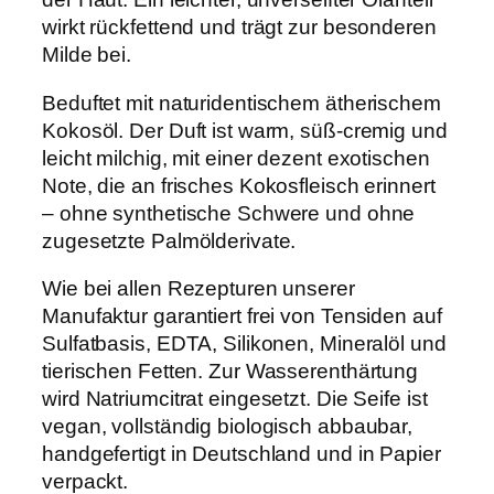
o
wirkt rückfettend und trägt zur besonderen
s
Milde bei.
ö
l
Beduftet mit naturidentischem ätherischem
,
Kokosöl. Der Duft ist warm, süß-cremig und
1
leicht milchig, mit einer dezent exotischen
0
Note, die an frisches Kokosfleisch erinnert
0
– ohne synthetische Schwere und ohne
g
zugesetzte Palmölderivate.
M
e
Wie bei allen Rezepturen unserer
n
Manufaktur garantiert frei von Tensiden auf
g
Sulfatbasis, EDTA, Silikonen, Mineralöl und
e
tierischen Fetten. Zur Wasserenthärtung
wird Natriumcitrat eingesetzt. Die Seife ist
vegan, vollständig biologisch abbaubar,
handgefertigt in Deutschland und in Papier
verpackt.