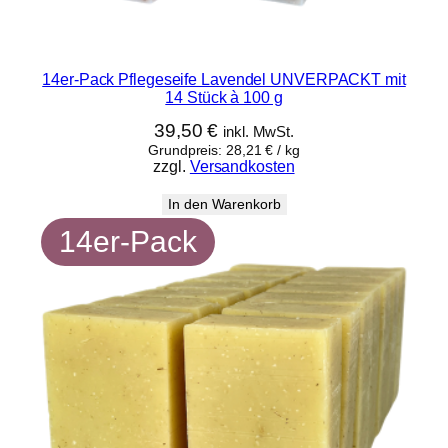
14er-Pack Pflegeseife Lavendel UNVERPACKT mit
14 Stück à 100 g
39,50
€
inkl. MwSt.
Grundpreis:
28,21
€
/
kg
zzgl.
Versandkosten
In den Warenkorb
14er-Pack