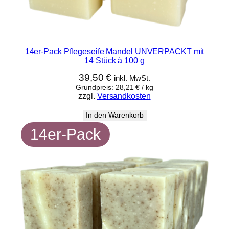
14er-Pack Pflegeseife Mandel UNVERPACKT mit
14 Stück à 100 g
39,50
€
inkl. MwSt.
Grundpreis:
28,21
€
/
kg
zzgl.
Versandkosten
In den Warenkorb
14er-Pack