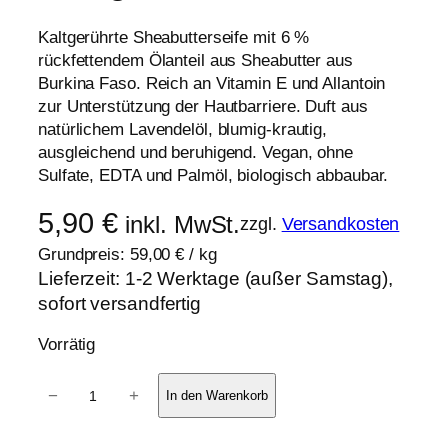
Kaltgerührte Sheabutterseife mit 6 %
rückfettendem Ölanteil aus Sheabutter aus
Burkina Faso. Reich an Vitamin E und Allantoin
zur Unterstützung der Hautbarriere. Duft aus
natürlichem Lavendelöl, blumig-krautig,
ausgleichend und beruhigend. Vegan, ohne
Sulfate, EDTA und Palmöl, biologisch abbaubar.
5,90
€
inkl. MwSt.
zzgl.
Versandkosten
Grundpreis:
59,00
€
/
kg
Lieferzeit:
1-2 Werktage (außer Samstag),
sofort versandfertig
Vorrätig
P
−
+
In den Warenkorb
f
l