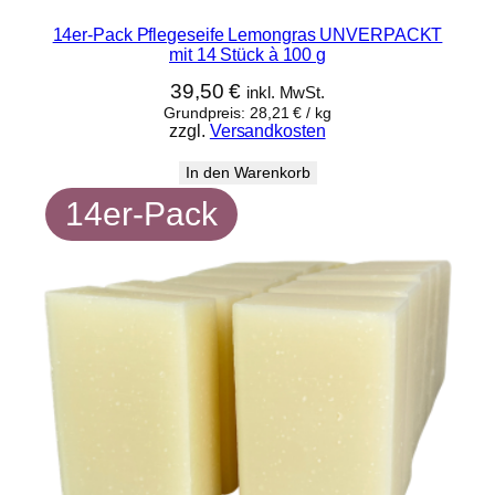
14er-Pack Pflegeseife Lemongras UNVERPACKT
mit 14 Stück à 100 g
39,50
€
inkl. MwSt.
Grundpreis:
28,21
€
/
kg
zzgl.
Versandkosten
In den Warenkorb
14er-Pack