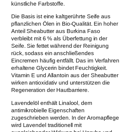
künstliche Farbstoffe.
i
t
Die Basis ist eine kaltgerührte Seife aus
B
pflanzlichen Ölen in Bio-Qualität. Ein hoher
i
Anteil Sheabutter aus Burkina Faso
o
verbleibt mit 6 % als Überfettung in der
-
Seife. Sie fettet während der Reinigung
S
rück, sodass ein anschließendes
h
Eincremen häufig entfällt. Das im Verfahren
e
erhaltene Glycerin bindet Feuchtigkeit.
a
Vitamin E und Allantoin aus der Sheabutter
b
wirken antioxidativ und unterstützen die
u
Regeneration der Hautbarriere.
t
t
Lavendelöl enthält Linalool, dem
e
antimikrobielle Eigenschaften
r
zugeschrieben werden. In der Aromapflege
,
wird Lavendel traditionell mit
1