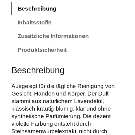
e
Beschreibung
g
e
Inhaltsstoffe
s
e
Zusätzliche Informationen
i
f
Produktsicherheit
e
L
Beschreibung
a
v
Ausgelegt für die tägliche Reinigung von
e
Gesicht, Händen und Körper. Der Duft
n
stammt aus natürlichem Lavendelöl,
d
klassisch krautig-blumig, klar und ohne
e
synthetische Parfümierung. Die dezent
l
violette Färbung entsteht durch
–
Steinsamenwurzelextrakt, nicht durch
m