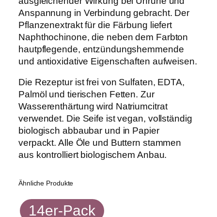
ausgleichender Wirkung bei Unruhe und
0
Anspannung in Verbindung gebracht. Der
0
Pflanzenextrakt für die Färbung liefert
g
Naphthochinone, die neben dem Farbton
M
hautpflegende, entzündungshemmende
e
und antioxidative Eigenschaften aufweisen.
n
g
Die Rezeptur ist frei von Sulfaten, EDTA,
e
Palmöl und tierischen Fetten. Zur
Wasserenthärtung wird Natriumcitrat
verwendet. Die Seife ist vegan, vollständig
biologisch abbaubar und in Papier
verpackt. Alle Öle und Buttern stammen
aus kontrolliert biologischem Anbau.
Ähnliche Produkte
14er-Pack