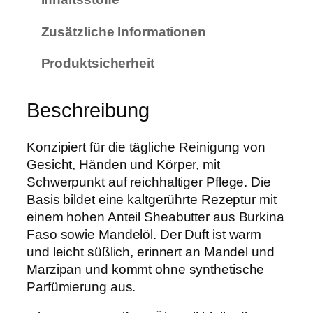
e
i
Zusätzliche Informationen
f
Produktsicherheit
e
M
a
Beschreibung
n
d
Konzipiert für die tägliche Reinigung von
e
Gesicht, Händen und Körper, mit
l
Schwerpunkt auf reichhaltiger Pflege. Die
–
Basis bildet eine kaltgerührte Rezeptur mit
m
einem hohen Anteil Sheabutter aus Burkina
i
Faso sowie Mandelöl. Der Duft ist warm
t
und leicht süßlich, erinnert an Mandel und
B
Marzipan und kommt ohne synthetische
i
Parfümierung aus.
o
-