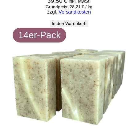
39,50
€
inkl. MwSt.
Grundpreis:
28,21
€
/
kg
zzgl.
Versandkosten
In den Warenkorb
14er-Pack