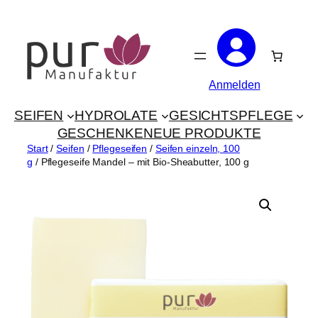
Zum
Inhalt
springen
Anmelden
SEIFEN
HYDROLATE
GESICHTSPFLEGE
GESCHENKE
NEUE PRODUKTE
Start
/
Seifen
/
Pflegeseifen
/
Seifen einzeln, 100
g
/ Pflegeseife Mandel – mit Bio-Sheabutter, 100 g