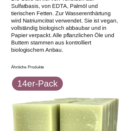
Sulfatbasis, von EDTA, Palmöl und
g
tierischen Fetten. Zur Wasserenthärtung
e
wird Natriumcitrat verwendet. Sie ist vegan,
vollständig biologisch abbaubar und in
Papier verpackt. Alle pflanzlichen Öle und
Buttern stammen aus kontrolliert
biologischem Anbau.
Ähnliche Produkte
14er-Pack