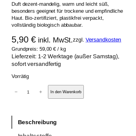
Duft dezent-mandelig, warm und leicht süß,
besonders geeignet für trockene und empfindliche
Haut. Bio-zertifiziert, plastikfrei verpackt,
vollständig biologisch abbaubar.
5,90
€
inkl. MwSt.
zzgl.
Versandkosten
Grundpreis:
59,00
€
/
kg
Lieferzeit:
1-2 Werktage (außer Samstag),
sofort versandfertig
Vorrätig
P
−
+
In den Warenkorb
f
l
e
g
Beschreibung
e
s
Inhaltsstoffe