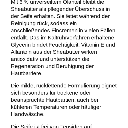
Mit 6 % unverseiftem Ölanteil bleibt die
S
Sheabutter als pflegender Überschuss in
h
der Seife erhalten. Sie fettet während der
e
Reinigung rück, sodass ein
a
anschließendes Eincremen in vielen Fällen
b
entfällt. Das im Kaltrührverfahren erhaltene
u
Glycerin bindet Feuchtigkeit. Vitamin E und
t
Allantoin aus der Sheabutter wirken
t
antioxidativ und unterstützen die
e
Regeneration und Beruhigung der
r
Hautbarriere.
,
1
Die milde, rückfettende Formulierung eignet
0
sich besonders für trockene oder
0
beanspruchte Hautpartien, auch bei
g
kühleren Temperaturen oder häufiger
M
Handwäsche.
e
Die Seife ist frei von Tensiden auf
n