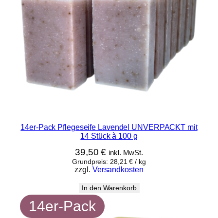
14er-Pack Pflegeseife Lavendel UNVERPACKT mit
14 Stück à 100 g
39,50
€
inkl. MwSt.
Grundpreis:
28,21
€
/
kg
zzgl.
Versandkosten
In den Warenkorb
14er-Pack