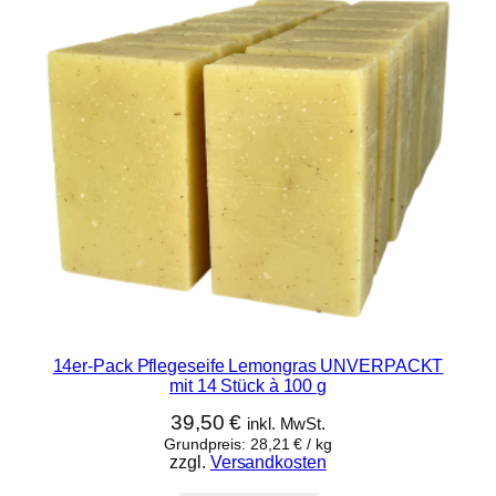
14er-Pack Pflegeseife Lemongras UNVERPACKT
mit 14 Stück à 100 g
39,50
€
inkl. MwSt.
Grundpreis:
28,21
€
/
kg
zzgl.
Versandkosten