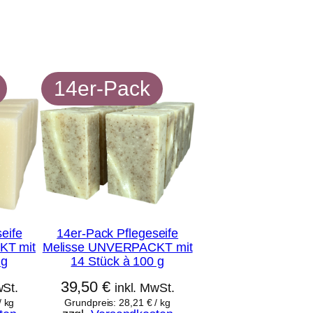
14er-Pack
eife
14er-Pack Pflegeseife
KT mit
Melisse UNVERPACKT mit
 g
14 Stück à 100 g
39,50
€
wSt.
inkl. MwSt.
/
kg
Grundpreis:
28,21
€
/
kg