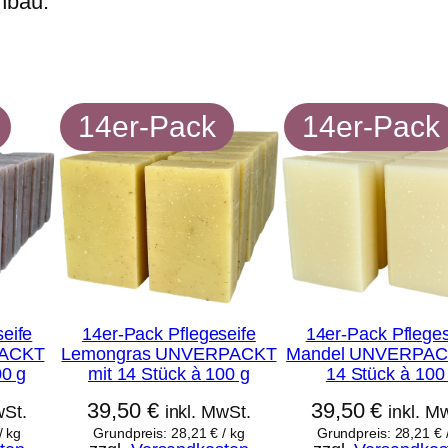
nbau.
14er-Pack
14er-Pack
eife
14er-Pack Pflegeseife
14er-Pack Pfleges
PACKT
Lemongras UNVERPACKT
Mandel UNVERPAC
00 g
mit 14 Stück à 100 g
14 Stück à 100
39,50
€
39,50
€
wSt.
inkl. MwSt.
inkl. M
/
kg
Grundpreis:
28,21
€
/
kg
Grundpreis:
28,21
€