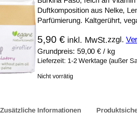
Burkina Faso, reich an Vitamin 
Duftkomposition aus Nelke, Le
Parfümierung. Kaltgerührt, ve
5,90
€
zzgl.
Ve
inkl. MwSt.
Grundpreis:
59,00
€
/
kg
Lieferzeit:
1-2 Werktage (außer Sam
Nicht vorrätig
Zusätzliche Informationen
Produktsiche