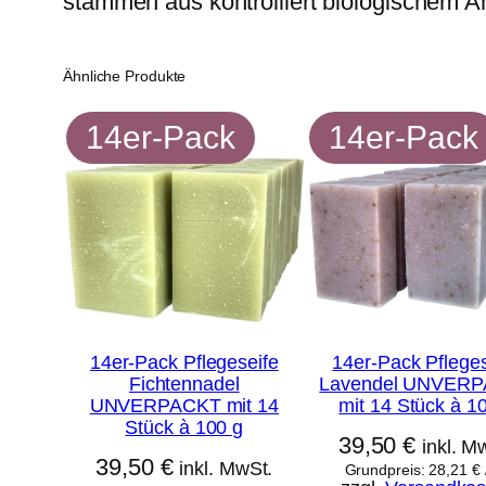
stammen aus kontrolliert biologischem A
Ähnliche Produkte
14er-Pack
14er-Pack
14er-Pack Pflegeseife
14er-Pack Pfleges
Fichtennadel
Lavendel UNVER
UNVERPACKT mit 14
mit 14 Stück à 1
Stück à 100 g
39,50
€
inkl. M
39,50
€
inkl. MwSt.
Grundpreis:
28,21
€