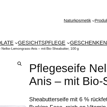
Naturkosmetik
Produk
LATE
GESICHTSPFLEGE
GESCHENKE
N
e Nelke-Lemongrass-Anis – mit Bio-Sheabutter, 100 g
Pflegeseife Ne
Anis – mit Bio-
Sheabutterseife mit 6 % rückf