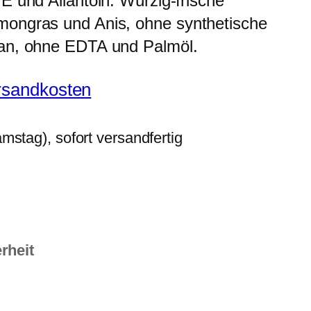
E und Allantoin. Würzig-frische
mongras und Anis, ohne synthetische
gan, ohne EDTA und Palmöl.
rsandkosten
stag), sofort versandfertig
rheit