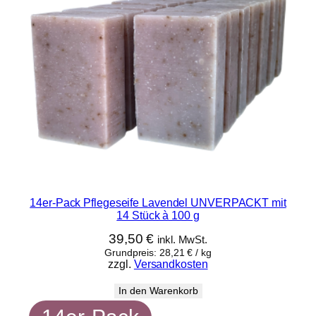
14er-Pack Pflegeseife Lavendel UNVERPACKT mit
14 Stück à 100 g
39,50
€
inkl. MwSt.
Grundpreis:
28,21
€
/
kg
zzgl.
Versandkosten
In den Warenkorb