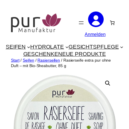
Zum
Inhalt
springen
Anmelden
SEIFEN
HYDROLATE
GESICHTSPFLEGE
GESCHENKE
NEUE PRODUKTE
Start
/
Seifen
/
Rasierseifen
/ Rasierseife extra pur ohne
Duft – mit Bio-Sheabutter, 85 g