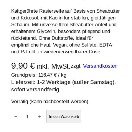
Kaltgerührte Rasierseife auf Basis von Sheabutter
und Kokosöl, mit Kaolin für stabilen, gleitfähigen
Schaum. Mit unverseiftem Sheabutter-Anteil und
erhaltenem Glycerin, besonders pflegend und
rückfettend. Ohne Duftstoffe, ideal für
empfindliche Haut. Vegan, ohne Sulfate, EDTA
und Palmöl, in wiederverwendbarer Dose.
9,90
€
inkl. MwSt.
zzgl.
Versandkosten
Grundpreis:
116,47
€
/
kg
Lieferzeit:
1-2 Werktage (außer Samstag),
sofort versandfertig
Vorrätig (kann nachbestellt werden)
R
−
+
In den Warenkorb
a
s