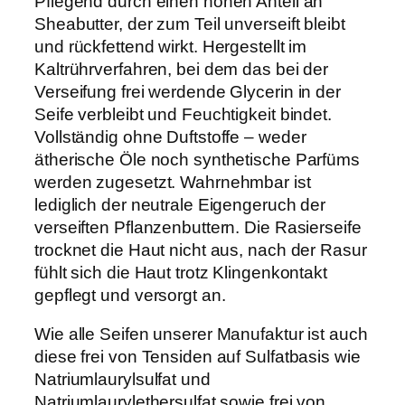
Pflegend durch einen hohen Anteil an
b
Sheabutter, der zum Teil unverseift bleibt
u
und rückfettend wirkt. Hergestellt im
t
Kaltrührverfahren, bei dem das bei der
t
Verseifung frei werdende Glycerin in der
e
Seife verbleibt und Feuchtigkeit bindet.
r
Vollständig ohne Duftstoffe – weder
,
ätherische Öle noch synthetische Parfüms
8
werden zugesetzt. Wahrnehmbar ist
5
lediglich der neutrale Eigengeruch der
g
verseiften Pflanzenbuttern. Die Rasierseife
M
trocknet die Haut nicht aus, nach der Rasur
e
fühlt sich die Haut trotz Klingenkontakt
n
gepflegt und versorgt an.
g
e
Wie alle Seifen unserer Manufaktur ist auch
diese frei von Tensiden auf Sulfatbasis wie
Natriumlaurylsulfat und
Natriumlaurylethersulfat sowie frei von