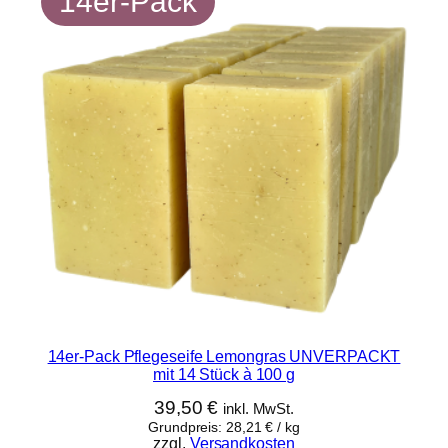
14er-Pack
14er-Pack Pflegeseife Lemongras UNVERPACKT
mit 14 Stück à 100 g
39,50
€
inkl. MwSt.
Grundpreis:
28,21
€
/
kg
zzgl.
Versandkosten