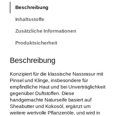
i
Beschreibung
e
r
Inhaltsstoffe
s
e
Zusätzliche Informationen
i
f
Produktsicherheit
e
e
Beschreibung
x
t
Konzipiert für die klassische Nassrasur mit
r
Pinsel und Klinge, insbesondere für
a
empfindliche Haut und bei Unverträglichkeit
p
gegenüber Duftstoffen. Diese
u
handgemachte Naturseife basiert auf
r
Sheabutter und Kokosöl, ergänzt um
o
weitere wertvolle Pflanzenöle, und wird in
h