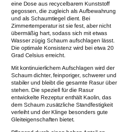
eine Dose aus recycelbarem Kunststoff
n
gegossen, die zugleich als Aufbewahrung
e
und als Schaumtiegel dient. Bei
D
Zimmertemperatur ist sie fest, aber nicht
u
übermäßig hart, sodass sich mit etwas
f
Wasser zügig Schaum aufschlagen lässt.
t
Die optimale Konsistenz wird bei etwa 20
–
Grad Celsius erreicht.
m
i
Mit kontinuierlichem Aufschlagen wird der
t
Schaum dichter, feinporiger, schwerer und
B
stabiler und bleibt die gesamte Rasur über
i
stehen. Die speziell für die Rasur
o
entwickelte Rezeptur enthält Kaolin, das
-
dem Schaum zusätzliche Standfestigkeit
S
verleiht und der Klinge besonders gute
h
Gleiteigenschaften bietet.
e
a